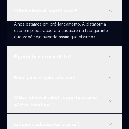
O Baita Imóvel já está no ar?
Ainda estamos em pré-lançamento. A plataforma
está em preparação e o cadastro na lista garante
que você seja avisado assim que abrirmos.
É gratuito entrar na lista?
Para quem é a plataforma?
O Baita Imóvel substitui portais como
ZAP ou Viva Real?
Em quais cidades vão operar?