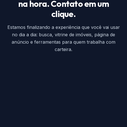
na hora. Contato em um
clique.
Estamos finalizando a experiência que você vai usar
no dia a dia: busca, vitrine de imóveis, página de
anúncio e ferramentas para quem trabalha com
carteira.
baitaimovel.com.br
São Paulo
Apartamento
Compra
Até R$ 800 mil
Apartamento 3 suítes
Moema, SP